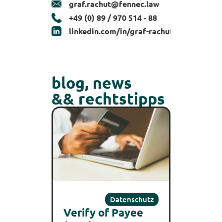
graf.rachut@fennec.law
‭+49 (0) 89 / 970 514 - 88‬
linkedin.com/in/graf-rachut
blog, news
&& rechtstipps
Datenschutz
Verify of Payee 