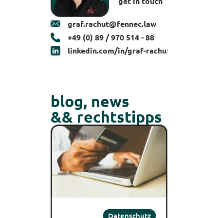
 get in touch
graf.rachut@fennec.law
‭+49 (0) 89 / 970 514 - 88‬
linkedin.com/in/graf-rachut
blog, news
&& rechtstipps
Datenschutz